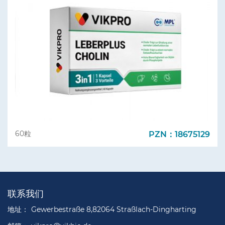
PZN：18675129
60粒
联系我们
地址：
Gewerbestraße 8,82064 Straßlach-Dingharting